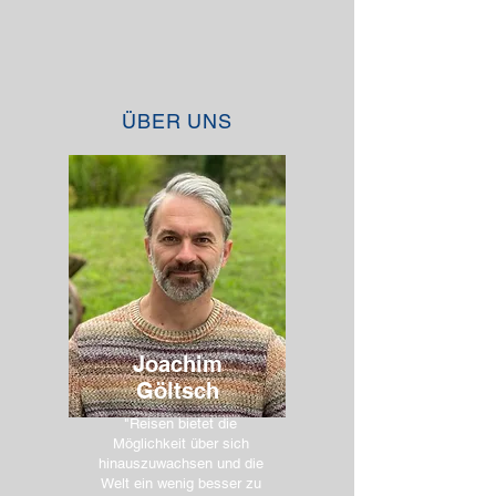
ÜBER UNS
Joachim
Göltsch
"Reisen bietet die
Möglichkeit über sich
hinauszuwachsen und die
Welt ein wenig besser zu