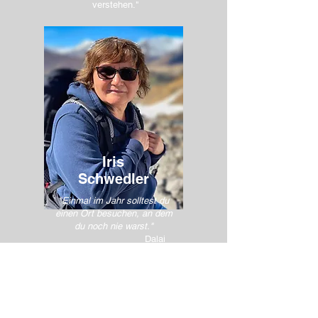
verstehen."
Iris
Schwedler
"Einmal im Jahr solltest du
einen Ort besuchen, an dem
du noch nie warst."
Dalai
Lama
KONTAKT