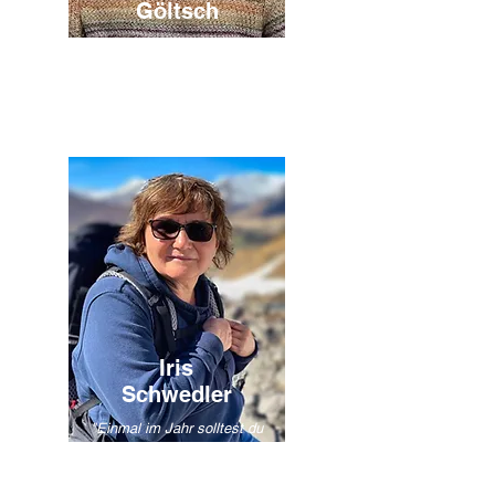
Göltsch
"Reisen bietet die
Möglichkeit über sich
hinauszuwachsen und die
Welt ein wenig besser zu
verstehen."
Iris
Schwedler
"Einmal im Jahr solltest du
einen Ort besuchen, an dem
du noch nie warst."
Dalai