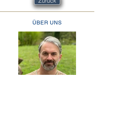
Zurück
ÜBER UNS
Joachim
Göltsch
"Reisen bietet die
Möglichkeit über sich
hinauszuwachsen und die
Welt ein wenig besser zu
verstehen."